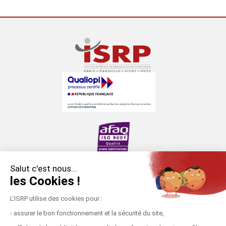
Salut c'est nous...
les Cookies !
Établissement d’enseignement supérieur privé (loi
du 12 juillet 1875).
L’ISRP utilise des cookies pour :
Formation placée sous la double tutelle du
- assurer le bon fonctionnement et la sécurité du site,
ministère de l’Enseignement supérieur, de la