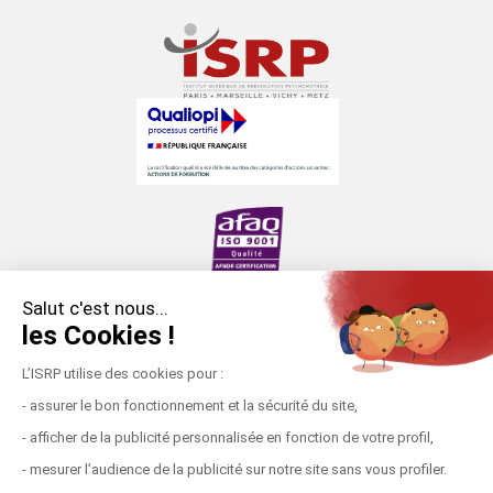
Salut c'est nous...
les Cookies !
Établissement d’enseignement supérieur privé (loi
du 12 juillet 1875).
L’ISRP utilise des cookies pour :
Formation placée sous la double tutelle du
- assurer le bon fonctionnement et la sécurité du site,
ministère de l’Enseignement supérieur, de la
- afficher de la publicité personnalisée en fonction de votre profil,
Recherche et de l’Innovation et ministère des
- mesurer l’audience de la publicité sur notre site sans vous profiler.
Solidarités et de la Santé.