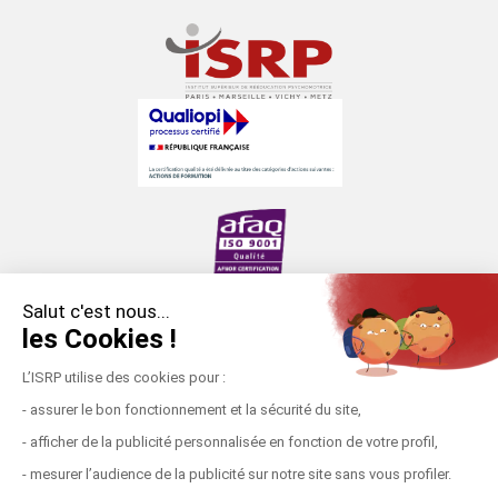
Salut c'est nous...
les Cookies !
Établissement d’enseignement supérieur privé (loi
du 12 juillet 1875).
L’ISRP utilise des cookies pour :
Formation placée sous la double tutelle du
- assurer le bon fonctionnement et la sécurité du site,
ministère de l’Enseignement supérieur, de la
- afficher de la publicité personnalisée en fonction de votre profil,
Recherche et de l’Innovation et ministère des
- mesurer l’audience de la publicité sur notre site sans vous profiler.
Solidarités et de la Santé.