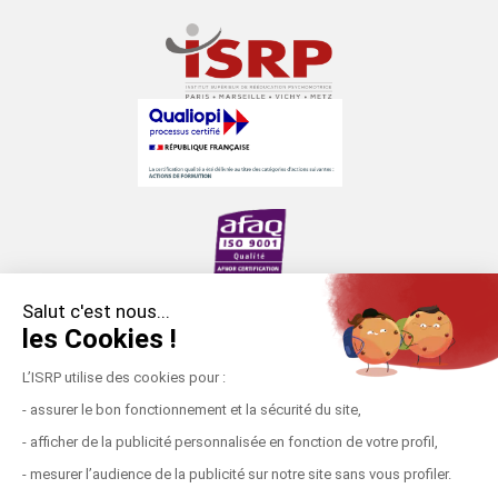
Salut c'est nous...
les Cookies !
Établissement d’enseignement supérieur privé (loi
du 12 juillet 1875).
L’ISRP utilise des cookies pour :
Formation placée sous la double tutelle du
- assurer le bon fonctionnement et la sécurité du site,
ministère de l’Enseignement supérieur, de la
- afficher de la publicité personnalisée en fonction de votre profil,
Recherche et de l’Innovation et ministère des
- mesurer l’audience de la publicité sur notre site sans vous profiler.
Solidarités et de la Santé.