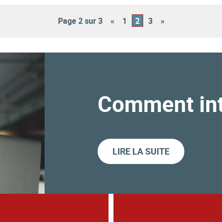
Page 2 sur 3
«
1
2
3
»
Comment int
LIRE LA SUITE